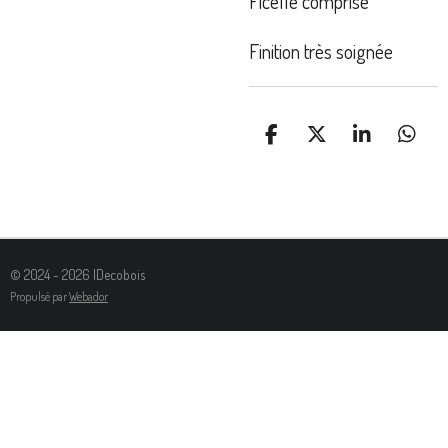
Ficelle comprise
Finition très soignée
P
P
P
P
A
A
A
A
R
R
R
R
T
T
T
T
A
A
A
A
G
G
G
G
E
E
E
E
© 2024 - 2026 IDecobois
R
R
R
R
Propulsé par
Webador