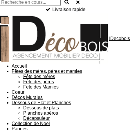
Livraison rapide
IDecobois
Accueil
Fêtes des mères, pères et mamies
Fête des mères
Fête des pères
Fete des Mamies
Coeur
Décos Murales
Dessous de Plat et Planches
Dessous de plats
Planches apéros
Décapsuleur
Collection de Noel
Paques