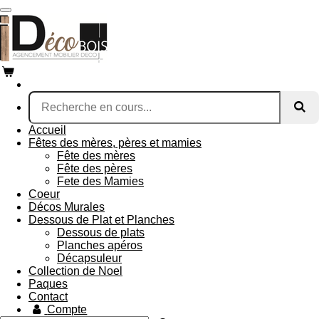
Passer
au
contenu
principal
Accueil
Fêtes des mères, pères et mamies
Fête des mères
Fête des pères
Fete des Mamies
Coeur
Décos Murales
Dessous de Plat et Planches
Dessous de plats
Planches apéros
Décapsuleur
Collection de Noel
Paques
Contact
Compte