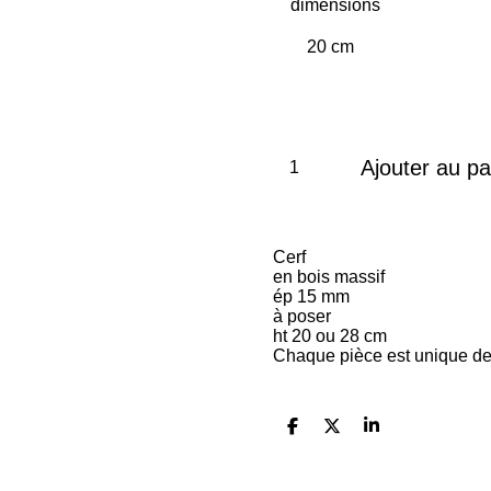
dimensions
Ajouter au pa
Cerf
en bois massif
ép 15 mm
à poser
ht 20 ou 28 cm
Chaque pièce est unique de
P
P
P
a
a
a
r
r
r
t
t
t