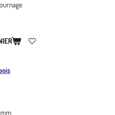
tournage
NIER
bois
15 mm