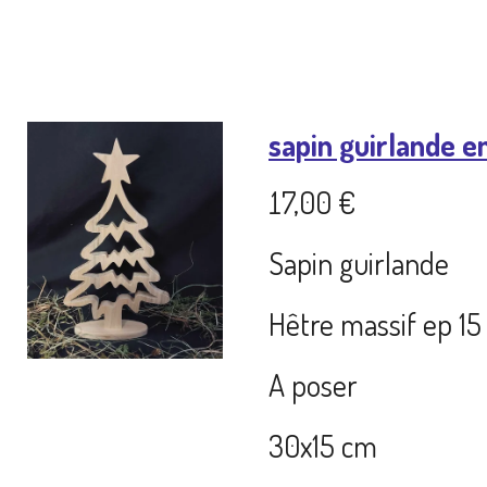
sapin guirlande e
17,00 €
Sapin guirlande
Hêtre massif ep 
A poser
30x15 cm