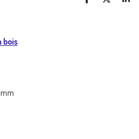
P
P
P
A
A
A
R
R
R
T
T
T
A
A
A
n bois
G
G
G
E
E
E
R
R
R
15 mm