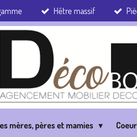
 gamme
Hêtre massif
Piè
des mères, pères et mamies
Coeu