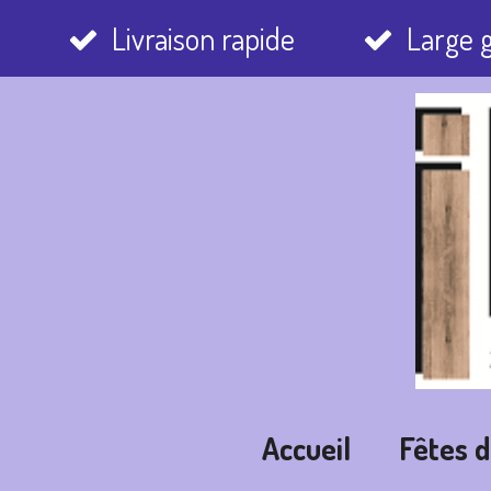
Passer
Livraison rapide
Large
au
contenu
principal
Accueil
Fêtes 