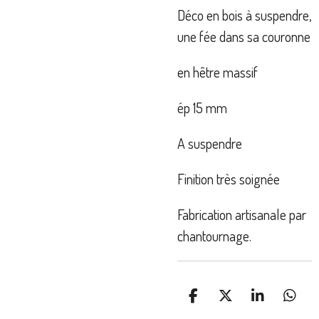
Déco en bois à suspendre,
une fée dans sa couronne
en hêtre massif
ép 15 mm
A suspendre
Finition très soignée
Fabrication artisanale par
chantournage.
P
P
P
P
A
A
A
A