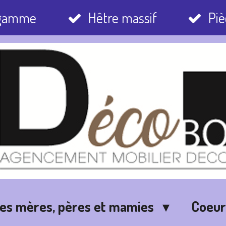
 gamme
Hêtre massif
Piè
des mères, pères et mamies
Coeu