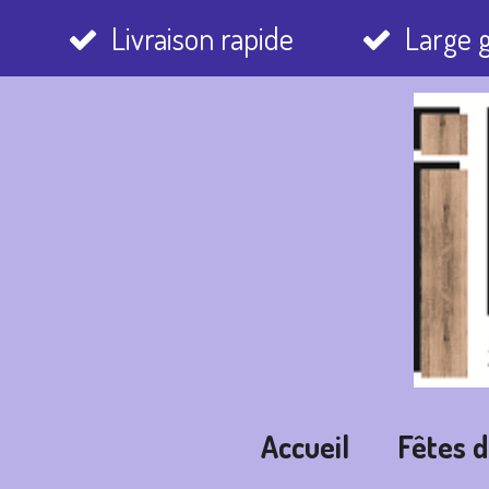
Passer
Livraison rapide
Large
au
contenu
principal
Accueil
Fêtes 