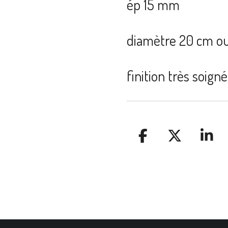
ép 15 mm
diamètre 20 cm o
finition très soign
P
P
P
A
A
A
R
R
R
T
T
T
A
A
A
G
G
G