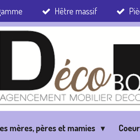
 gamme
Hêtre massif
Piè
des mères, pères et mamies
Coeu