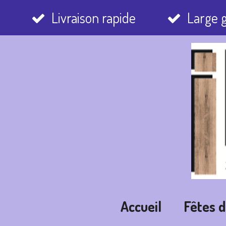
Passer
Livraison rapide
Large
au
contenu
principal
Accueil
Fêtes 