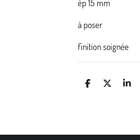
ép 15 mm
à poser
finition soignée
P
P
P
A
A
A
R
R
R
T
T
T
A
A
A
G
G
G