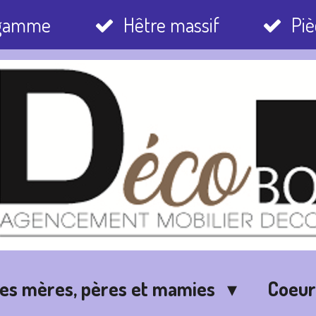
 gamme
Hêtre massif
Piè
des mères, pères et mamies
Coeu