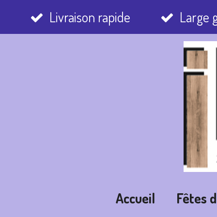
Passer
Livraison rapide
Large
au
contenu
principal
Accueil
Fêtes 