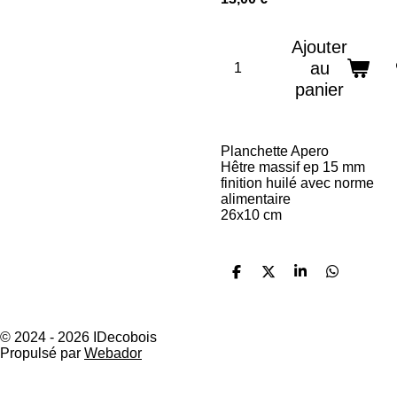
Ajouter
au
panier
Planchette Apero
Hêtre massif ep 15 mm
finition huilé avec norme
alimentaire
26x10 cm
P
P
P
P
a
a
a
a
r
r
r
r
t
t
t
t
a
a
a
a
© 2024 - 2026 IDecobois
g
g
g
g
Propulsé par
Webador
e
e
e
e
r
r
r
r