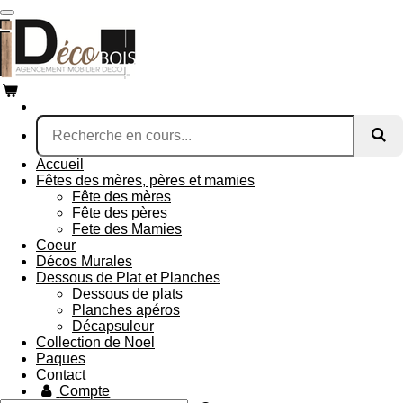
Passer
au
contenu
principal
Accueil
Fêtes des mères, pères et mamies
Fête des mères
Fête des pères
Fete des Mamies
Coeur
Décos Murales
Dessous de Plat et Planches
Dessous de plats
Planches apéros
Décapsuleur
Collection de Noel
Paques
Contact
Compte