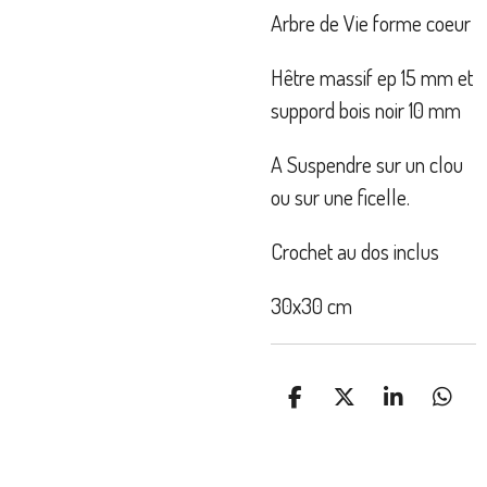
Arbre de Vie forme coeur
Hêtre massif ep 15 mm et
suppord bois noir 10 mm
A Suspendre sur un clou
ou sur une ficelle.
Crochet au dos inclus
30x30 cm
P
P
P
P
A
A
A
A
R
R
R
R
T
T
T
T